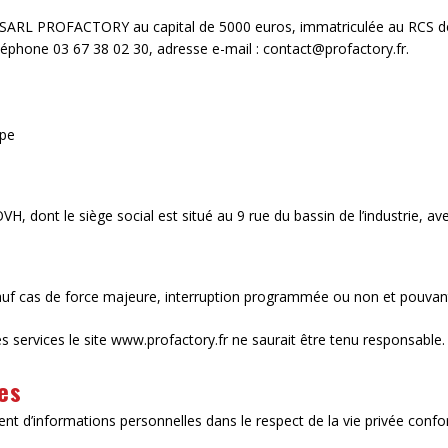
 la SARL PROFACTORY au capital de 5000 euros, immatriculée au RCS 
éléphone 03 67 38 02 30, adresse e-mail : contact@profactory.fr.
ppe
VH, dont le siège social est situé au 9 rue du bassin de l’industrie, a
4 sauf cas de force majeure, interruption programmée ou non et pouva
s services le site www.profactory.fr ne saurait être tenu responsable.
es
ement d’informations personnelles dans le respect de la vie privée conf