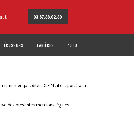
act
03.67.38.02.30
ÉCUSSONS
LANIÈRES
AUTO
e numérique, dite L.C.E.N., il est porté à la
éserve des présentes mentions légales.