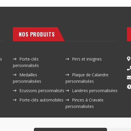
NOS PRODUITS
ts
Porte-clés
Pin’s et insignes
personnalisés
Medailles
Plaque de Calandre
personnalisées
personnalisées
Ecussons personnalisés
Lanières personnalisées
Porte-clés automobiles
Pinces à Cravate
personnalisées